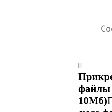
Прикр
файлы 
10Мб)