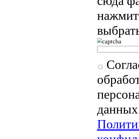
сюда ф
нажмит
выбрать
Согла
обрабо
персон
данных
Полити
конфид