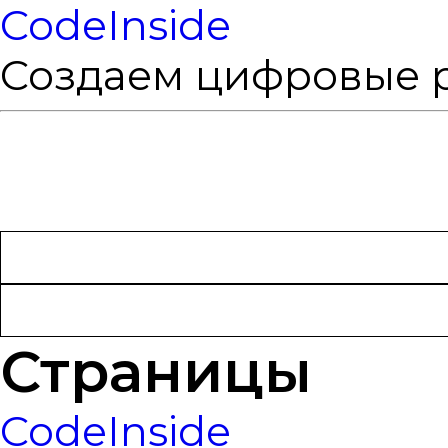
CodeInside
Создаем цифровые 
Найти:
Страницы
CodeInside