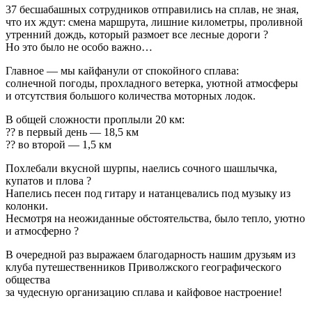
37 бесшабашных сотрудников отправились на сплав, не зная,
что их ждут: смена маршрута, лишние километры, проливной
утренний дождь, который размоет все лесные дороги ?
Но это было не особо важно…
Главное — мы кайфанули от спокойного сплава:
солнечной погоды, прохладного ветерка, уютной атмосферы
и отсутствия большого количества моторных лодок.
В общей сложности проплыли 20 км:
?? в первый день — 18,5 км
?? во второй — 1,5 км
Похлебали вкусной шурпы, наелись сочного шашлычка,
купатов и плова ?
Напелись песен под гитару и натанцевались под музыку из
колонки.
Несмотря на неожиданные обстоятельства, было тепло, уютно
и атмосферно ?
В очередной раз выражаем благодарность нашим друзьям из
клуба путешественников Приволжского географического
общества
за чудесную организацию сплава и кайфовое настроение!