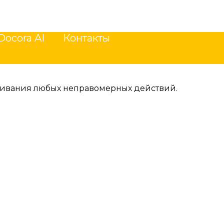
Docora AI
Контакты
Docora AI
Контакты
еживания любых неправомерных действий.