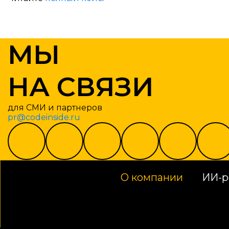
МЫ
НА СВЯЗИ
для СМИ и партнеров
pr@codeinside.ru
О компании
ИИ-