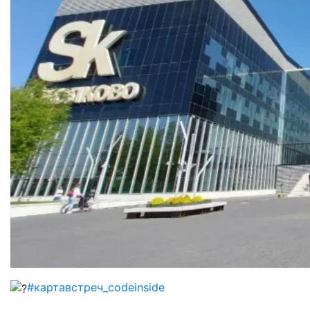
#картавстреч_codeinside