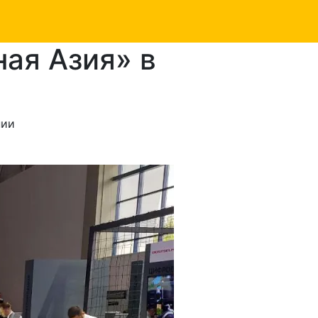
ая Азия» в
нии